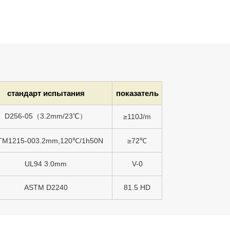
стандарт испытания
показатель
D256-05（3.2mm/23℃）
≥110J/m
TM1215-003.2mm,120℃/1h50N
≥72℃
UL94 3.0mm
V-0
ASTM D2240
81.5 HD