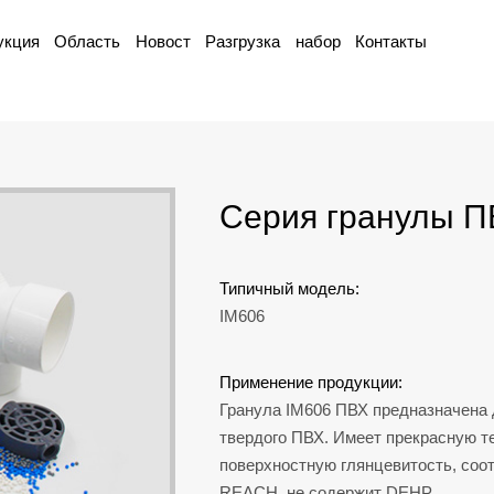
укция
Область
Новост
Разгрузка
набор
Контакты
Серия гранулы П
Типичный модель:
IM606
Применение продукции:
Гранула IM606 ПВХ предназначена 
твердого ПВХ. Имеет прекрасную т
поверхностную глянцевитость, соо
REACH, не содержит DEHP.