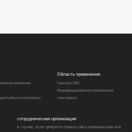
Область применения
ложение компании
Гранулы ПВХ
Модифицированная инженерная
достойных и способных
пластмасса
сотрудничесная организация
в случае, если требуется показа сайта компании вам или