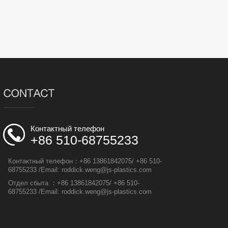
Контактный телефон
+86 510-68755233
Контактный телефон：+86 13861842075/ +86 510-
68755233 /Email: roddick.weng@js-plastics.com
Отдел сбыта ：+86 13861842075/ +86 510-
68755233 /Email: roddick.weng@js-plastics.com