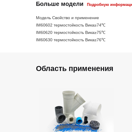
Больше модели
Подробную информацию 
Модель Свойство и применение
IM60602 термостойкость Вика≥74℃
IM60620 термостойкость Вика≥75℃
IM60630 термостойкость Вика≥76℃
Область применения