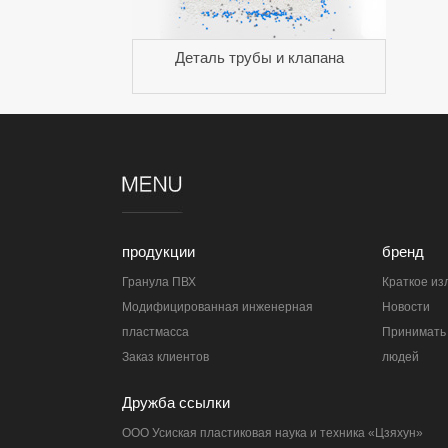
Деталь трубы и клапана
продукции
бренд
Гранула ПВХ
Краткое из
Модифицированная инженерная
Новости
пластмасса
Принимать 
Заказ клиентов
людей
Дружба ссылки
ООО Усиская пластиковая наука и техника «Цзяхун»