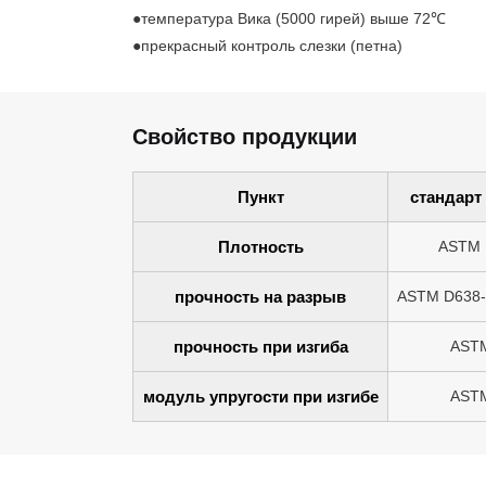
●температура Вика (5000 гирей) выше 72℃
●прекрасный контроль слезки (петна)
Свойство продукции
Пункт
стандарт
Плотность
ASTM 
прочность на разрыв
ASTM D638-
прочность при изгиба
AST
модуль упругости при изгибе
AST