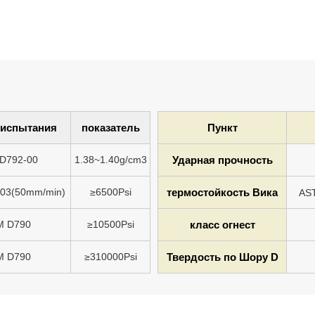
 испытания
показатель
Пункт
D792-00
1.38~1.40g/cm3
Ударная прочность
03(50mm/min)
≥6500Psi
термостойкость Вика
AS
M D790
≥10500Psi
класс огнест
M D790
≥310000Psi
Твердость по Шору D